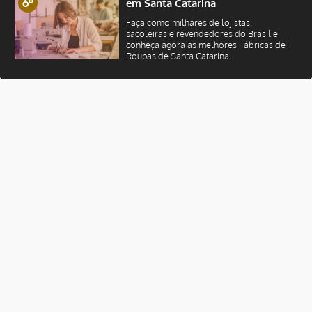
6º
em Santa Catarina
Faça como milhares de lojistas,
sacoleiras e revendedores do Brasil e
conheça agora as melhores Fábricas de
Roupas de Santa Catarina.