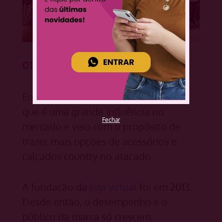
01. 7M Boots
Em primeiro lugar temos a 7M Boots
que é uma grande influência no
Fechar
mercado e veio com o propósito de
trazer mais opções de acessórios e
calçados country no atacado.
A fundação da
loja virtual
foi em 2013.
Desde então, o desempenho e o
público da marca só crescem.