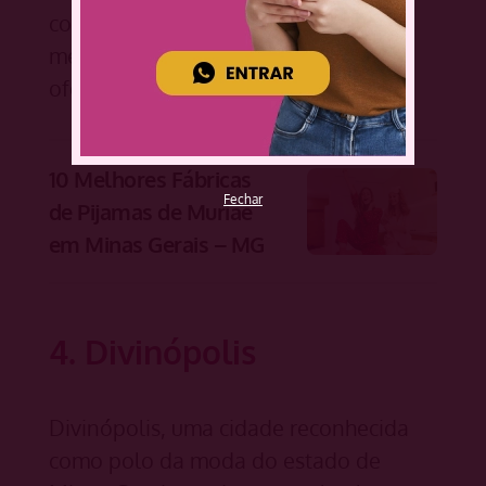
completo que fizemos e descubra os
melhores fornecedores que a cidade
oferece.
10 Melhores Fábricas
Fechar
de Pijamas de Muriaé
em Minas Gerais – MG
4. Divinópolis
Divinópolis, uma cidade reconhecida
como polo da moda do estado de