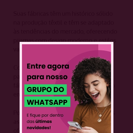
Suas fábricas têm um histórico sólido
na produção têxtil e têm se adaptado
às tendências do mercado, oferecendo
pijamas com design moderno e estilos
variados.
Com toda a certeza, é um prato cheio
para quem busca novas opções de
fábricas e lojas de pijamas no atacado
em Minas Gerais.
Portanto, não deixe de explorar todas
as oportunidades que Muriaé tem a
oferecer. Sendo assim, acesse o post