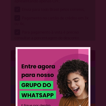
apresentando apenas CPF;
Envia para todo Brasil pelos correios;
Pagamento no cartão de crédito em 3x
ou 4x;
Para pagamento à vista é preciso
consultar a porcentagem do desconto.
Entre em contato
WhatsApp
(32) 9 8861-2975
Website
https://vily.com.br