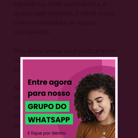
experiência como revendedora, e
queira fazer um teste, é viável iniciar
como revendedora de roupas
consignadas.
Pois dessa forma, você praticamente
não corre riscos e pode acumular uma
boa experiência no ramo de revenda.
No entanto, o segredo é trabalhar
pouco tempo com revenda de roupas
consignadas, até juntar dinheiro
suficiente para abrir seu negócio
próprio.