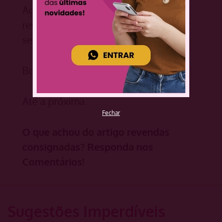
Agora que você sabe tudo sobre
revendas consignadas, pode escolher
se vai seguir esse caminho ou não.
Boa sorte e sucesso!
Até a próxima.
Fechar
O que achou do artigo revendas
consignadas? Responda nos
Comentários!
Sugestões Imperdíveis